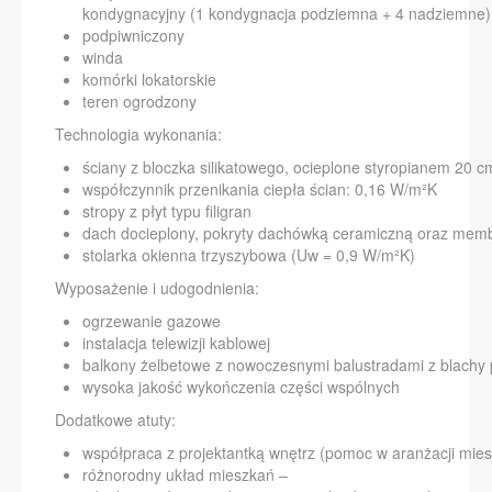
kondygnacyjny (1 kondygnacja podziemna + 4 nadziemne)
podpiwniczony
winda
komórki lokatorskie
teren ogrodzony
Technologia wykonania:
ściany z bloczka silikatowego, ocieplone styropianem 20 c
współczynnik przenikania ciepła ścian: 0,16 W/m²K
stropy z płyt typu filigran
dach docieplony, pokryty dachówką ceramiczną oraz me
stolarka okienna trzyszybowa (Uw = 0,9 W/m²K)
Wyposażenie i udogodnienia:
ogrzewanie gazowe
instalacja telewizji kablowej
balkony żelbetowe z nowoczesnymi balustradami z blachy 
wysoka jakość wykończenia części wspólnych
Dodatkowe atuty:
współpraca z projektantką wnętrz (pomoc w aranżacji mies
różnorodny układ mieszkań –