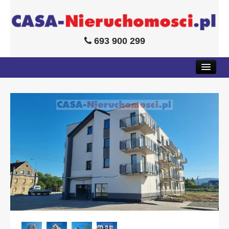
693 900 299
MIESZKANIA
DOMY
LOKALE
DZIAŁKI
KREDYTY
USŁUGI DODATKOWE
O FIRMIE