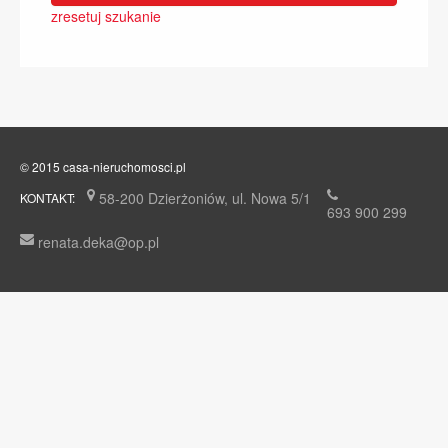
zresetuj szukanie
© 2015 casa-nieruchomosci.pl
58-200 Dzierżoniów, ul. Nowa 5/1
KONTAKT:
693 900 299
renata.deka@op.pl