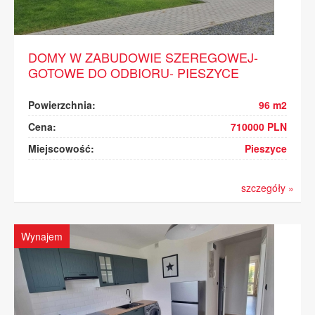
DOMY W ZABUDOWIE SZEREGOWEJ-
GOTOWE DO ODBIORU- PIESZYCE
Powierzchnia:
96 m2
Cena:
710000 PLN
Miejscowość:
Pieszyce
szczegóły »
Wynajem