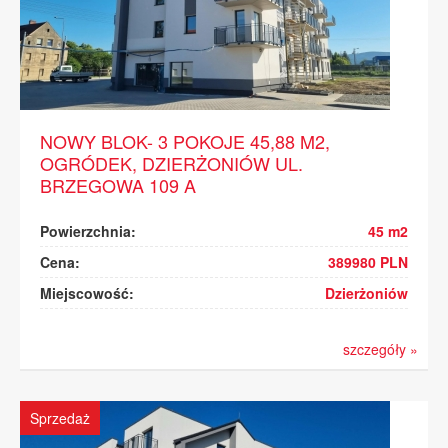
NOWY BLOK- 3 POKOJE 45,88 M2,
OGRÓDEK, DZIERŻONIÓW UL.
BRZEGOWA 109 A
Powierzchnia:
45 m2
Cena:
389980 PLN
Miejscowość:
Dzierżoniów
szczegóły »
Sprzedaż