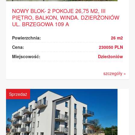
KONTAKT
NOWY BLOK- 2 POKOJE 26,75 M2, III
PIĘTRO, BALKON, WINDA. DZIERŻONIÓW
UL. BRZEGOWA 109 A
Powierzchnia:
26 m2
Cena:
230050 PLN
Miejscowość:
Dzierżoniów
szczegóły »
Sprzedaż