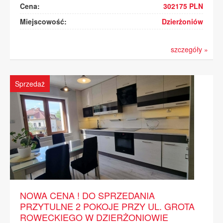
Cena:
302175 PLN
Miejscowość:
Dzierżoniów
szczegóły »
Sprzedaż
NOWA CENA ! DO SPRZEDANIA
PRZYTULNE 2 POKOJE PRZY UL. GROTA
ROWECKIEGO W DZIERŻONIOWIE