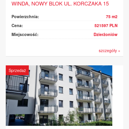
WINDA, NOWY BLOK UL. KORCZAKA 15
Powierzchnia:
75 m2
Cena:
521597 PLN
Miejscowość:
Dzierżoniów
szczegóły »
Sprzedaż