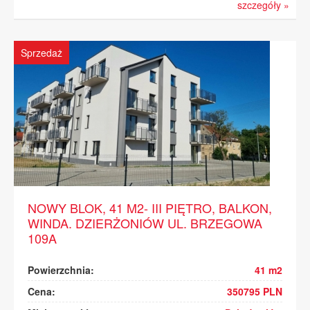
szczegóły »
Sprzedaż
NOWY BLOK, 41 M2- III PIĘTRO, BALKON,
WINDA. DZIERŻONIÓW UL. BRZEGOWA
109A
Powierzchnia:
41 m2
Cena:
350795 PLN