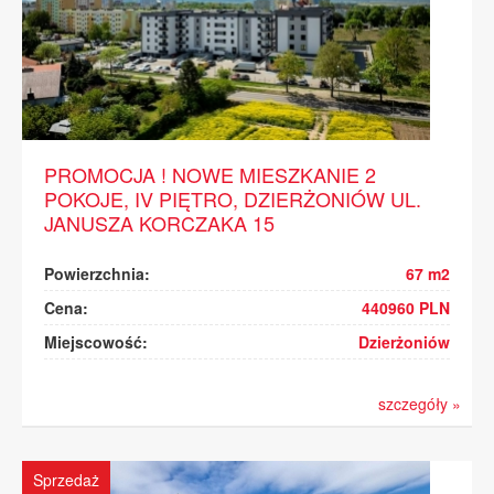
PROMOCJA ! NOWE MIESZKANIE 2
POKOJE, IV PIĘTRO, DZIERŻONIÓW UL.
JANUSZA KORCZAKA 15
Powierzchnia:
67 m2
Cena:
440960 PLN
Miejscowość:
Dzierżoniów
szczegóły »
Sprzedaż