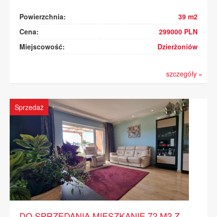
Powierzchnia:
39 m2
Cena:
299000 PLN
Miejscowość:
Dzierżoniów
szczegóły »
Sprzedaż
DO SPRZEDANIA MIESZKANIE 72 M2 Z