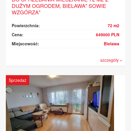
DUŻYM OGRODEM, BIELAWA" SOWIE
WZGÓRZA"
Powierzchnia:
72 m2
Cena:
649000 PLN
Miejscowość:
Bielawa
szczegóły »
Sprzedaż