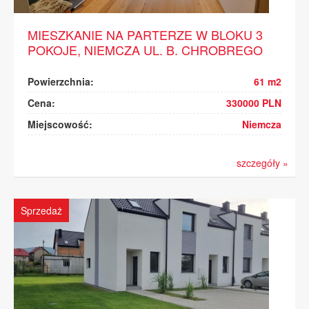
MIESZKANIE NA PARTERZE W BLOKU 3
POKOJE, NIEMCZA UL. B. CHROBREGO
Powierzchnia:
61 m2
Cena:
330000 PLN
Miejscowość:
Niemcza
szczegóły »
Sprzedaż