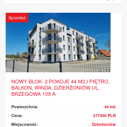
Sprzedaż
NOWY BLOK- 2 POKOJE 44 M2,I PIĘTRO,
BALKON, WINDA. DZIERŻONIÓW UL.
BRZEGOWA 109 A
Powierzchnia:
44 m2
Cena:
377400 PLN
Miejscowość:
Dzierżoniów