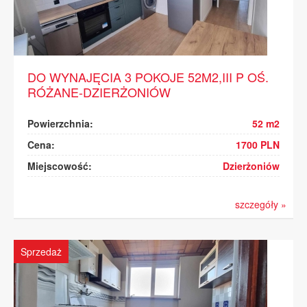
DO WYNAJĘCIA 3 POKOJE 52M2,III P OŚ.
RÓŻANE-DZIERŻONIÓW
Powierzchnia:
52 m2
Cena:
1700 PLN
Miejscowość:
Dzierżoniów
szczegóły »
Sprzedaż